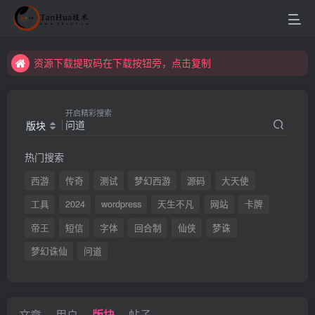
资源下载提取码在下载按钮旁，点击复制
资源下载提取码在下载按钮旁，点击复制
资源下载提取码在下载按钮旁，点击复制
开启精彩搜索
版块
热门搜索
西游
传奇
测试
梦幻西游
源码
大天使
工具
2024
wordpress
天生不凡
网站
卡牌
帝王
短信
字体
回合制
仙侠
梦诛
梦幻诛仙
问道
文章
用户
版块
帖子