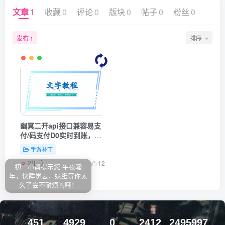
文章
1
收藏
0
评论
0
版块
0
帖子
0
粉丝
0
发布
排序
1
幽冥二开api接口兼容易支
付/码支付D0实时到账，无
需等待，资金安全，及时到
手游补丁
账
2年前
12
初一小盏提示您 午夜骚
年，快睡觉去，妹纸等你太
久了会不耐烦的哦！
451
4929
0
2412
2495997