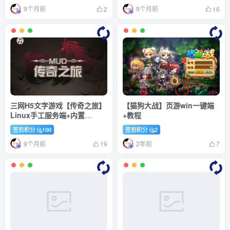
9个月前
9个月前
2
16
三网H5文字游戏【传奇之旅】
【猫狗大战】页游win一键端
Linux手工服务端+内置
+教程
GM+详细搭建教程
签到积分
100
签到积分
2
9个月前
2年前
19
7