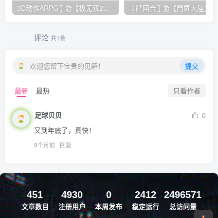
3D动作ARPG手游【极无双2觉醒卧龙列传版】Linux手工服务端+CDK授权后台+热更APK+安卓苹果双端+详细搭建教程
卡牌回合
评论
共1条
欢迎您留下宝贵的见解！
提交
只看作者
最新
最热
足球贝贝
0
又到年底了，真快！
9个月前
回复
451
4930
0
2412
2496571
文章数目
注册用户
本周发布
稳定运行
总访问量