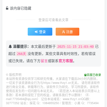
该内容已隐藏
登录后可查看此文章
登录
注册
温馨提示：
本文最后更新于
已
2025-11-15 21:03:40
超过
没有更新，某些文章具有时效性，若有错误
266天
或已失效，请在下方
留言
或联系
官方客服
。
©
版权声明
百度已收录
本站所有资源仅供学习和研究传播，大家请在下载后24小时内删除，
一切关于该资源商业行为与https://www.thzy1.cn无关。 请勿将该软件
进行商业交易、转载等行为，该软件只为研究、学习所提供，该软件
使用后发生的一切问题与本站无关。 （若您进入本站就表示同意以上
条款）若本源码侵犯了您的权益，请联系我们予以删除！（E-
mail:7735494@qq.com） 记住本站域名：www.thzy1.cnQQ群：
32777252 站长：探花 Q：1084855250 / 管理员：小美 Q：7735494