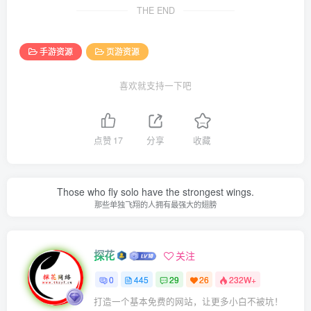
THE END
手游资源
页游资源
喜欢就支持一下吧
点赞
17
分享
收藏
Those who fly solo have the strongest wings.
那些单独飞翔的人拥有最强大的翅膀
探花
关注
0
445
29
26
232W+
打造一个基本免费的网站，让更多小白不被坑！