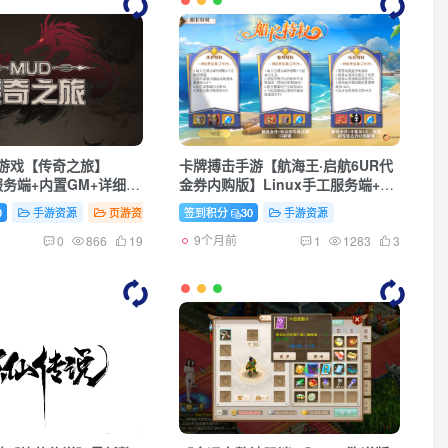
字游戏【传奇之旅】
卡牌搏击手游【航海王·启航6UR代
工服务端+内置GM+详细搭
金券内购版】Linux手工服务端+管
理后台+安卓+详细搭建教程+视频教
0
手游资源
页游资源
签到积分
30
手游资源
程
9个月前
0
866
19
1
1283
3