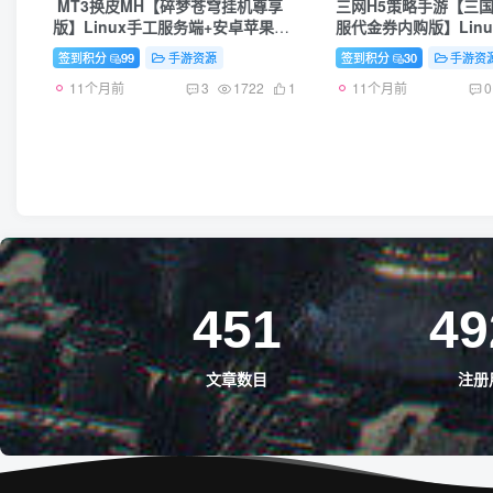
MT3换皮MH【碎梦苍穹挂机尊享
三网H5策略手游【三国
版】Linux手工服务端+安卓苹果双
服代金券内购版】Lin
端+GM后台+详细搭建教程+全套源
端+管理后台+GM授权
签到积分
99
手游资源
签到积分
30
手游资
码+视频参考教程
卓客户端+详细搭建教
11个月前
11个月前
3
1722
1
0
451
49
文章数目
注册