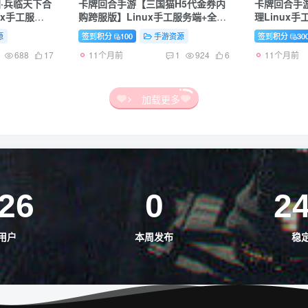
·兵临天下合
卡牌回合手游【三国猫H5代金券内
卡牌回合手
ux手工服务
购跨服版】Linux手工服务端+全套
理Linux
后台+简易安
源码+管理后台+GM授权后台+简易
+安卓苹果
源
签到积分
100
手游资源
签到积分
30
程+视频教程
安卓客户端+详细搭建教程+视频教
教程
11个月前
11个月前
程
688
17
1
924
6
加载更多
26
0
2
用户
本周发布
稳