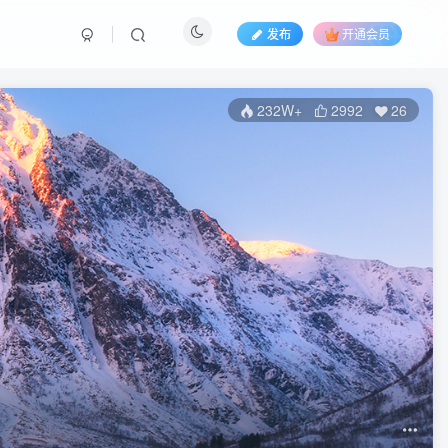
发布
开通会员
232W+
2992
26