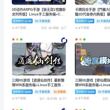
3D动作ARPG手游【极无双2觉醒卧
卡牌回合手游【鬥羅大
龙列传版】Linux手工服务端+CDK
臨3D代金劵内购版】最
授权后台+热更APK+安卓苹果双端
系服务端+GM后台+安
签到积分
199
手游资源
签到积分
99
手游资
+详细搭建教程
教程+反编译工具
6个月前
6个月前
0
1892
7
0
三网H5游戏【逍遥仙剑传】最新整
三网H5游戏【修仙模
理WIN系服务端+Linux手工服务端
理WIN系服务端+Lin
+详细搭建教程+源码
+详细搭建教程+源码
签到积分
300
手游资源
页游资源
签到积分
300
手游
9个月前
9个月前
1
2196
17
0