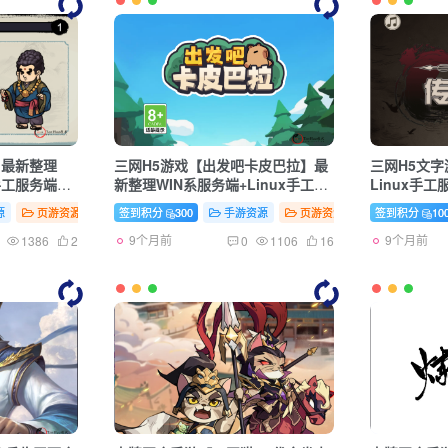
】最新整理
三网H5游戏【出发吧卡皮巴拉】最
三网H5文
x手工服务端
新整理WIN系服务端+Linux手工服
Linux手
务端+详细搭建教程+源码
建教程
源
页游资源
签到积分
300
手游资源
页游资源
签到积分
10
9个月前
9个月前
1386
2
0
1106
16