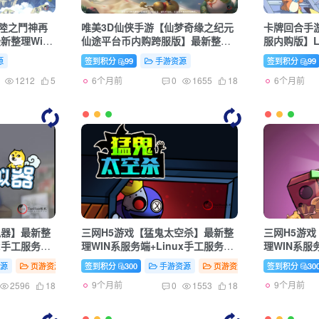
陸之鬥神再
唯美3D仙侠手游【仙梦奇缘之纪元
卡牌回合手
新整理Win
仙途平台币内购跨服版】最新整理
服内购版】L
卓+详细搭建
Win系服务端+管理后台+GM授权后
授权后台+
源
签到积分
99
手游资源
签到积分
99
台+商城后台+安卓+详细搭建教程
建教程
6个月前
6个月前
1212
5
0
1655
18
拟器】最新整
三网H5游戏【猛鬼太空杀】最新整
三网H5游
ux手工服务端
理WIN系服务端+Linux手工服务端
理WIN系服
+详细搭建教程+源码
+详细搭建
资源
页游资源
签到积分
300
手游资源
页游资源
签到积分
30
9个月前
9个月前
2596
18
0
1553
18