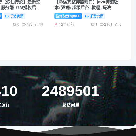
游【炼仙传说】最新整
【命运完整神器端口】java狗道版
手工服务端+GM授权后台
本+双端+超级后台+教程+玩法
双端+详细搭建教程+视频
0
手游资源
签到积分
8000
手游资源
12个月前
0
759
19
1
2361
5
410
2489501
定运行
总访问量