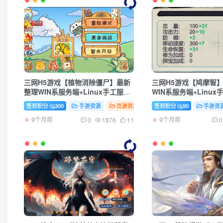
三网H5游戏【植物消除僵尸】最新
三网H5游戏【鸠摩智
整理WIN系服务端+Linux手工服务
WIN系服务端+Linu
端+详细搭建教程+源码
+详细搭建教程+源码
签到积分
300
手游资源
页游资源
签到积分
50
手游资
9个月前
9个月前
0
1876
11
0