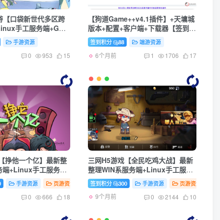
游【口袋新世代多区跨
【狗道Game++v4.1插件】+天墉城
inux手工服务端+GM
版本+配置+客户端+下载器【签到做
自定义英雄+安卓+详细搭
任务即可获得】
手游资源
签到积分
88
端游资源
6个月前
0
953
15
1
1706
17
戏【挣他一个亿】最新整
三网H5游戏【全民吃鸡大战】最新
务端+Linux手工服务端
整理WIN系服务端+Linux手工服务
教程
端+详细搭建教程+源码
0
手游资源
页游资源
签到积分
300
手游资源
页游资源
9个月前
0
666
18
0
2144
10