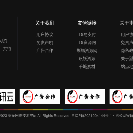
关于我们
友情链接
关于
用户协议
T9易支付
用户
习资
免责声明
T9资源网
免责
，共待
广告合作
蜥蜴资源网
隐私
玖妖资源
关于
千城素材
站点
 2023
探花网络技术空间
All Rights Reserved.
晋ICP备2021004144号-1
・
晋公网安备14