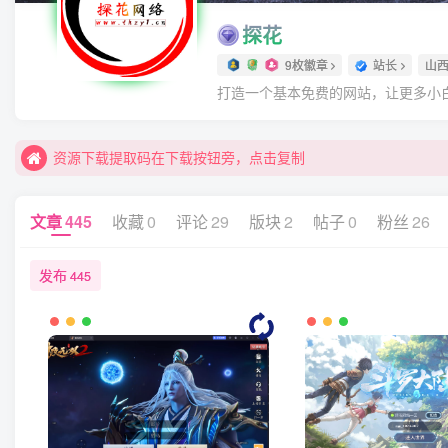
探花
9枚徽章
站长
山
打造一个基本免费的网站，让更多小
资源下载提取码在下载按钮旁，点击复制
文章
445
收藏
0
评论
29
版块
2
帖子
0
粉丝
26
发布
445