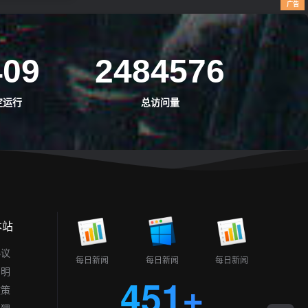
广告
广告
广告
广告
广告
广告
409
2484576
定运行
总访问量
本站
协议
每日新闻
每日新闻
每日新闻
声明
451+
政策