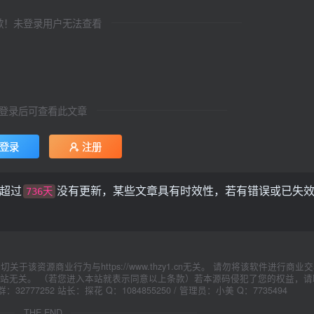
歉！未登录用户无法查看
登录后可查看此文章
登录
注册
超过
没有更新，某些文章具有时效性，若有错误或已失
736天
资源商业行为与https://www.thzy1.cn无关。 请勿将该软件进行商业
站无关。 （若您进入本站就表示同意以上条款）若本源码侵犯了您的权益，请
Q群：32777252 站长：探花 Q：1084855250 / 管理员：小美 Q：7735494
THE END