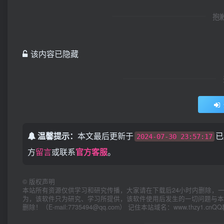
抱
该内容已隐藏
温馨提示：
本文最后更新于
已
2024-07-30 23:57:17
方
留言
或联系
官方客服
。
©
版权声明
本站所有资源仅供学习和研究传播，大家请在下载后24小时内删除，一切关于该
为，该软件只为研究、学习所提供，该软件使用后发生的一切问题与本
删除！（E-mail:7735494@qq.com） 记住本站域名：www.thzy1.cnQ