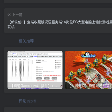
上一篇
【新诛仙3】宝端收藏版汉语服务端16岗位PC大型电脑上仙侠游戏
联机
相关推荐
【狗道Game++v4.1插件】+天墉城版本+配置+客户端+下载器【签到做任务即可获得】
【大闹
评论
抢沙发