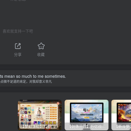
喜欢就支持一下吧
分享
收藏
nts mean so much to me sometimes.
一点微不足道的肯定，对我却意义非凡
【梦幻诛仙】12职业魔改电玩版+双端+后台+视频教程
【剑荡三界】万亿战力 win一键端+双端带教程+运营后台+授权GM后台+完美开服商业端