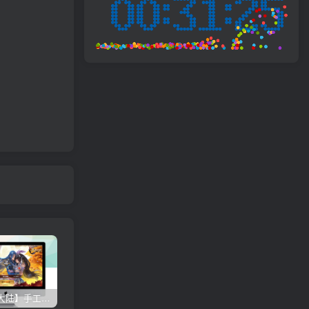
【新斗罗大陆】手工端+双端+视频教程+运营后台+授权多功能后台
【英雄岛】PC电脑休闲一键端单机游戏 无需虚拟机
【梦幻诛仙】十四职业端+双端+教程+架设脚本+java后台