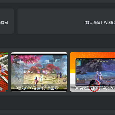
局域网
【辅助源码】WD端
天宫】狗道端游ETC+攻略
3D魔幻RPG端游【完美国际155仙魔双修】视频教程+PC客户端+管理后台+网页注册+GM工具+Linux手工服务端+详细搭建教程