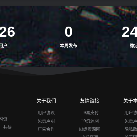
26
0
2
用户
本周发布
稳
关于我们
友情链接
关于
用户协议
T9易支付
用户
习资
免责声明
T9资源网
免责
，共待
广告合作
蜥蜴资源网
隐私