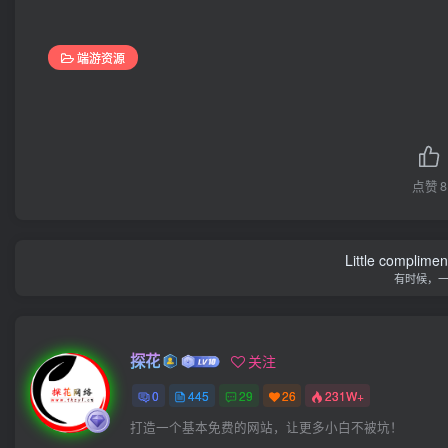
端游资源
点赞
8
Little complime
有时候，
探花
关注
0
445
29
26
231W+
打造一个基本免费的网站，让更多小白不被坑！