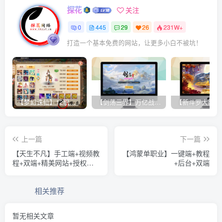
探花
关注
0
445
29
26
231W+
打造一个基本免费的网站，让更多小白不被坑！
【梦幻诛仙】12职业魔改电玩版+双端+后台+视频教程
【剑荡三界】万亿战力 win一键端+双端带教程+运营后台+授权GM后台+完美开服商业端
上一篇
下一篇
【天生不凡】手工端+视频教
【鸿蒙单职业】一键端+教程
程+双端+精美网站+授权后
+后台+双端
台
相关推荐
暂无相关文章