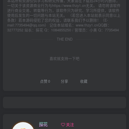
本站所有资源仅供学习和研究传播，大家请在下载后24小时内删除，
一切关于该资源商业行为与https://www.thzy1.cn无关。 请勿将该软件
进行商业交易、转载等行为，该软件只为研究、学习所提供，该软件
使用后发生的一切问题与本站无关。 （若您进入本站就表示同意以上
条款）若本源码侵犯了您的权益，请联系我们予以删除！（E-
mail:7735494@qq.com） 记住本站域名：www.thzy1.cnQQ群：
32777252 站长：探花 Q：1084855250 / 管理员：小美 Q：7735494
THE END
喜欢就支持一下吧
点赞
0
分享
收藏
探花
关注