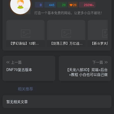
0
445
29
26
232W+
打造一个基本免费的网站，让更多小白不被坑！
【梦幻诛仙】12职业魔改电玩版+双端+后台+视频教程
【剑荡三界】万亿战力 win一键端+双端带教程+运营后台+授权GM后台+完美开服商业端
上一篇
下一篇
DNF70复古版本
【天龙八部3D】双端+后台
+教程 小白也可以自己做
相关推荐
暂无相关文章