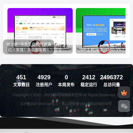
早上好~今天又是元气满满
[宝塔] Linux 面版 8.0.5 企业开心版
[WP主题]最
的一天哦！先去尝尝鲜~
451
4929
0
2412
2496372
文章数目
注册用户
本周发布
稳定运行
总访问量
Copyright © 2022 - 2023
探花网络技术空间
All Rights Reserved.
晋
ICP备2021004144号-1
・
晋公网安备14103202000008号
10