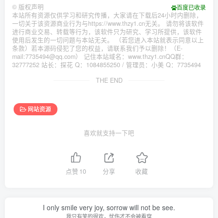
©
版权声明
百度已收录
本站所有资源仅供学习和研究传播，大家请在下载后24小时内删除，
一切关于该资源商业行为与https://www.thzy1.cn无关。 请勿将该软件
进行商业交易、转载等行为，该软件只为研究、学习所提供，该软件
使用后发生的一切问题与本站无关。 （若您进入本站就表示同意以上
条款）若本源码侵犯了您的权益，请联系我们予以删除！（E-
mail:7735494@qq.com） 记住本站域名：www.thzy1.cnQQ群：
32777252 站长：探花 Q：1084855250 / 管理员：小美 Q：7735494
THE END
网站资源
喜欢就支持一下吧
点赞
10
分享
收藏
I only smile very joy, sorrow will not be see.
我只有笑的很欢，忧伤才不会被看穿