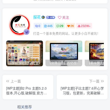
探花
关注
0
445
29
26
232W+
打造一个基本免费的网站，让更多小白不被坑！
【梦幻诛仙】12职业魔改电玩版+双端+后台+视频教程
【剑荡三界】万亿战力 win一键端+双端带教程+运营后台+授权GM后台+完美开服商业端
上一篇
下一篇
[WP主题]B2 Pro 主题5.2.0
[WP主题]子比主题7.6开心学
版本,开心版,破解版,官方包
习版，包更新，完美破解授
和授权文件
权可用（含教程）
相关推荐