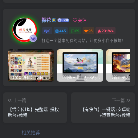
探花
关注
0
445
29
26
231W+
打造一个基本免费的网站，让更多小白不被坑！
【梦幻诛仙】12职业魔改电玩版+双端+后台+视频教程
【剑荡三界】万亿战力 win一键端+双端带教程+运营后台+授权GM后台+完美开服商业端
上一篇
下一篇
【悟空传H5】完整端+授权
【有侠气】一键端+安卓端
后台+教程
+运营后台+教程
相关推荐