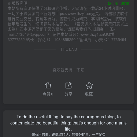
©
版权声明
百度已收录
本站所有资源仅供学习和研究传播，大家请在下载后24小时内删除，
一切关于该资源商业行为与https://www.thzy1.cn无关。 请勿将该软件
进行商业交易、转载等行为，该软件只为研究、学习所提供，该软件
使用后发生的一切问题与本站无关。 （若您进入本站就表示同意以上
条款）若本源码侵犯了您的权益，请联系我们予以删除！（E-
mail:7735494@qq.com） 记住本站域名：www.thzy1.cnQQ群：
32777252 站长：探花 Q：1084855250 / 管理员：小美 Q：7735494
THE END
喜欢就支持一下吧
点赞
0
分享
收藏
To do the useful thing, to say the courageous thing, to
contemplate the beautiful thing: that’s enough for one man’s
life.
做有用的事，说勇敢的话，想美好的事，一生足矣