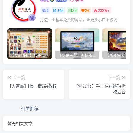
探花
关注
0
445
29
26
232W+
打造一个基本免费的网站，让更多小白不被坑！
【梦幻诛仙】12职业魔改电玩版+双端+后台+视频教程
【剑荡三界】万亿战力 win一键端+双端带教程+运营后台+授权GM后台+完美开服商业端
上一篇
下一篇
【大富翁】H5一键端+教程
【梦幻H5】手工端+教程+授
权后台
相关推荐
暂无相关文章