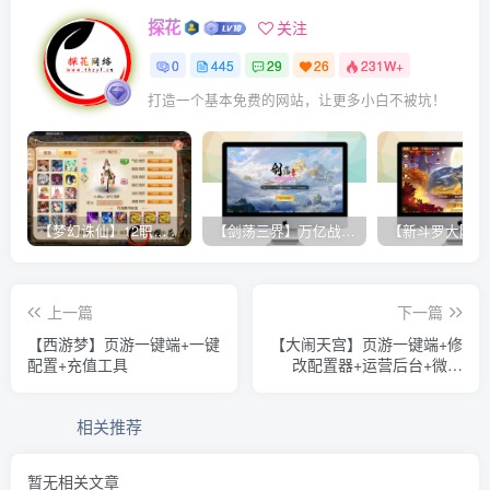
探花
关注
0
445
29
26
231W+
打造一个基本免费的网站，让更多小白不被坑！
【梦幻诛仙】12职业魔改电玩版+双端+后台+视频教程
【剑荡三界】万亿战力 win一键端+双端带教程+运营后台+授权GM后台+完美开服商业端
上一篇
下一篇
【西游梦】页游一键端+一键
【大闹天宫】页游一键端+修
配置+充值工具
改配置器+运营后台+微端
+视频教程
相关推荐
暂无相关文章