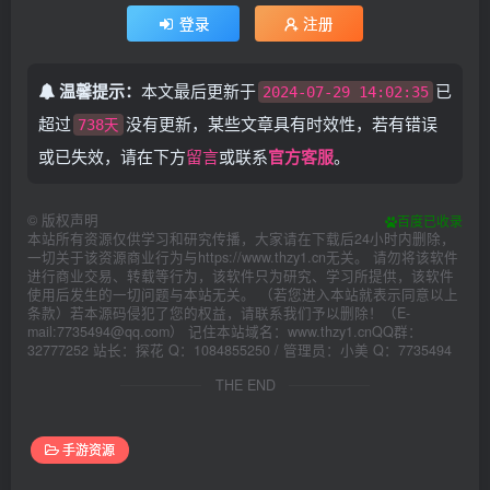
登录
注册
温馨提示：
本文最后更新于
已
2024-07-29 14:02:35
超过
没有更新，某些文章具有时效性，若有错误
738天
或已失效，请在下方
留言
或联系
官方客服
。
©
版权声明
百度已收录
本站所有资源仅供学习和研究传播，大家请在下载后24小时内删除，
一切关于该资源商业行为与https://www.thzy1.cn无关。 请勿将该软件
进行商业交易、转载等行为，该软件只为研究、学习所提供，该软件
使用后发生的一切问题与本站无关。 （若您进入本站就表示同意以上
条款）若本源码侵犯了您的权益，请联系我们予以删除！（E-
mail:7735494@qq.com） 记住本站域名：www.thzy1.cnQQ群：
32777252 站长：探花 Q：1084855250 / 管理员：小美 Q：7735494
THE END
手游资源