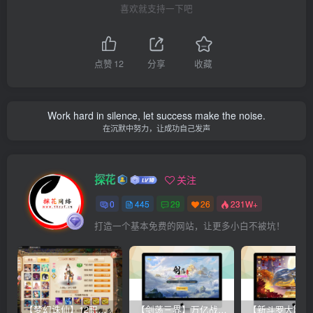
喜欢就支持一下吧
点赞
12
分享
收藏
Work hard in silence, let success make the noise.
在沉默中努力，让成功自己发声
探花
关注
0
445
29
26
231W+
打造一个基本免费的网站，让更多小白不被坑！
【梦幻诛仙】12职业魔改电玩版+双端+后台+视频教程
【剑荡三界】万亿战力 win一键端+双端带教程+运营后台+授权GM后台+完美开服商业端