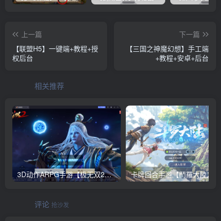
上一篇
下一篇
【联盟H5】一键端+教程+授
【三国之神魔幻想】手工端
权后台
+教程+安卓+后台
相关推荐
3D动作ARPG手游【极无双2觉醒卧龙列传版】Linux手工服务端+CDK授权后台+热更APK+安卓苹果双端+详细搭建教程
卡牌回合
评论
抢沙发