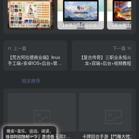
【梦幻诛仙】12职业魔改电玩版+双端+后台+视频教程
【剑荡三界】万亿战力 win一键端+双端带教程+运营后台+授权GM后台+完美开服商业端
上一篇
下一篇
【荒古阿拉德商业端】linux
【复古传奇】三职业永恒火
手工端+安卓IOS+后台+管理
龙+双端+后台+视频教程
后台+视频教程
相关推荐
晚安~音乐、运动、阅读，
3D动作ARPG手游【极无双2觉醒卧龙列传版】Linux手工服务端+CDK授权后台+热更APK+安卓苹果双端+详细搭建教程
卡牌回合
睡前时间放松一下，灵感也