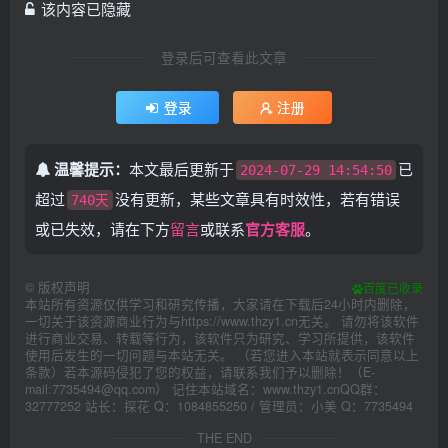
该内容已隐藏
登录后可查看此文章
登录
注册
温馨提示：
本文最后更新于
已
2024-07-29 14:54:50
超过
没有更新，某些文章具有时效性，若有错误
740天
或已失效，请在下方
留言
或联系
官方客服
。
©
版权声明
百度已收录
本站所有资源仅供学习和研究传播，大家请在下载后24小时内删除，
一切关于该资源商业行为与https://www.thzy1.cn无关。 请勿将该软件
进行商业交易、转载等行为，该软件只为研究、学习所提供，该软件
使用后发生的一切问题与本站无关。 （若您进入本站就表示同意以上
条款）若本源码侵犯了您的权益，请联系我们予以删除！（E-
mail:7735494@qq.com） 记住本站域名：www.thzy1.cnQQ群：
32777252 站长：探花 Q：1084855250 / 管理员：小美 Q：7735494
THE END