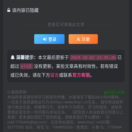
该内容已隐藏
登录后可查看此文章
登录
注册
温馨提示：
本文最后更新于
已
2024-10-02 23:45:26
超过
没有更新，某些文章具有时效性，若有错误
673天
或已失效，请在下方
留言
或联系
官方客服
。
©
版权声明
百度已收录
本站所有资源仅供学习和研究传播，大家请在下载后24小时内删除，
一切关于该资源商业行为与https://www.thzy1.cn无关。 请勿将该软件
进行商业交易、转载等行为，该软件只为研究、学习所提供，该软件
使用后发生的一切问题与本站无关。 （若您进入本站就表示同意以上
条款）若本源码侵犯了您的权益，请联系我们予以删除！（E-
mail:7735494@qq.com） 记住本站域名：www.thzy1.cnQQ群：
32777252 站长：探花 Q：1084855250 / 管理员：小美 Q：7735494