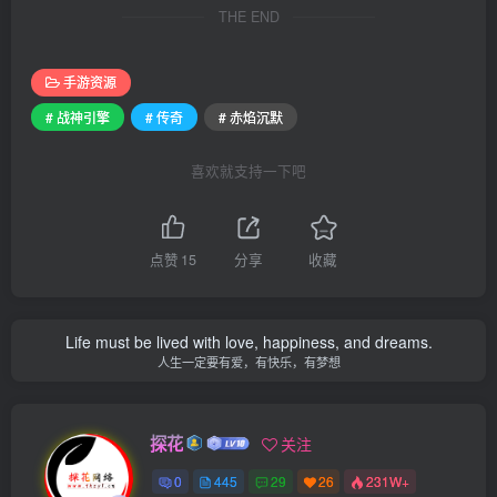
THE END
手游资源
# 战神引擎
# 传奇
# 赤焰沉默
喜欢就支持一下吧
点赞
15
分享
收藏
Life must be lived with love, happiness, and dreams.
人生一定要有爱，有快乐，有梦想
探花
关注
0
445
29
26
231W+