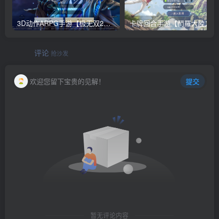
3D动作ARPG手游【极无双2觉醒卧龙列传版】Linux手工服务端+CDK授权后台+热更APK+安卓苹果双端+详细搭建教程
卡牌回合
评论
抢沙发
欢迎您留下宝贵的见解！
提交
暂无评论内容