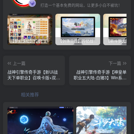
打造一个基本免费的网站，让更多小白不被坑！
【梦幻诛仙】12职业魔改电玩版+双端+后台+视频教程
【剑荡三界】万亿战力 win一键端+双端带教程+运营后台+授权GM后台+完美开服商业端
上一篇
下一篇
战神引擎传奇手游【新UI战
战神引擎传奇手游【神皇单
天下单职业】召唤卡版+双端
职业五大陆-白猪3】Win系复
+文字教程+后台
古服务端+安卓苹果双端+详
细搭建教程
相关推荐