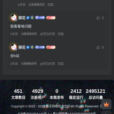
2年前
回复
山东省临沂市
探花
0
我看看啥问题
2年前
@
苍白的笑
回复
山西省临汾市
探花
0
去b站
2年前
@
苍白的笑
回复
山西省临汾市
451
4929
0
2412
2495121
文章数目
注册用户
本周发布
稳定运行
总访问量
Copyright © 2022 - 2023
探花网络技术空间
All Rights Reserved.
晋
ICP备2021004144号-1
・
晋公网安备14103202000008号