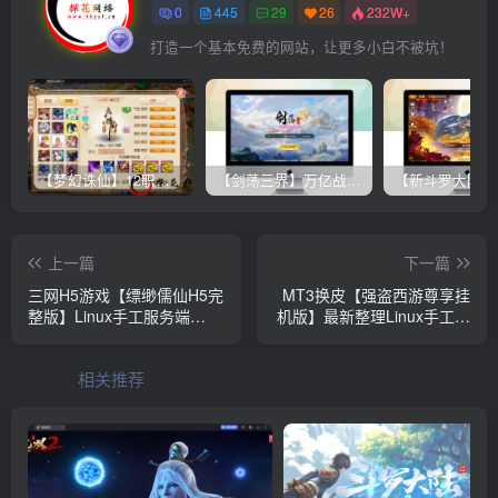
0
445
29
26
232W+
打造一个基本免费的网站，让更多小白不被坑！
【梦幻诛仙】12职业魔改电玩版+双端+后台+视频教程
【剑荡三界】万亿战力 win一键端+双端带教程+运营后台+授权GM后台+完美开服商业端
上一篇
下一篇
三网H5游戏【缥缈儒仙H5完
MT3换皮【强盗西游尊享挂
整版】Linux手工服务端
机版】最新整理Linux手工服
+CDK授权后台+简易安卓客
务端+安卓苹果双端+代理后
户端+详细搭建教程+视频教
台+详细搭建教程+全套源码
相关推荐
程
+攻略