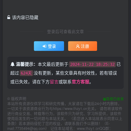
该内容已隐藏
登录后可查看此文章
登录
注册
温馨提示：
本文最后更新于
已
2024-11-22 18:25:32
超过
没有更新，某些文章具有时效性，若有错误
624天
或已失效，请在下方
留言
或联系
官方客服
。
©
版权声明
百度已收录
本站所有资源仅供学习和研究传播，大家请在下载后24小时内删除，
一切关于该资源商业行为与https://www.thzy1.cn无关。 请勿将该软件
进行商业交易、转载等行为，该软件只为研究、学习所提供，该软件
使用后发生的一切问题与本站无关。 （若您进入本站就表示同意以上
条款）若本源码侵犯了您的权益，请联系我们予以删除！（E-
mail:7735494@qq.com） 记住本站域名：www.thzy1.cnQQ群：