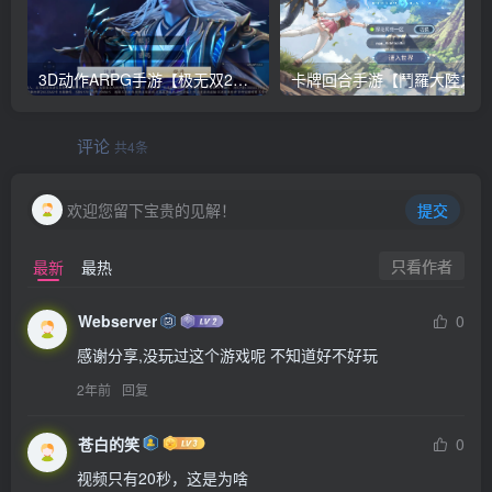
3D动作ARPG手游【极无双2觉醒卧龙列传版】Linux手工服务端+CDK授权后台+热更APK+安卓苹果双端+详细搭建教程
卡牌回合
评论
共4条
欢迎您留下宝贵的见解！
提交
只看作者
最新
最热
Webserver
0
感谢分享,没玩过这个游戏呢 不知道好不好玩
2年前
回复
苍白的笑
0
视频只有20秒，这是为啥